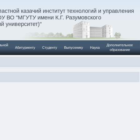
астной казачий институт технологий и управления
У ВО "МГУТУ имени К.Г. Разумовского
й университет)"
льной
Дополнительное
Абитуриенту
Студенту
Выпускнику
Наука
образование