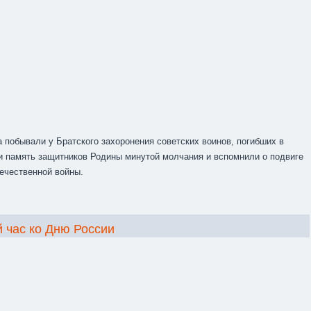
 побывали у Братского захоронения советских воинов, погибших в
ли память защитников Родины минутой молчания и вспомнили о подвиге
течественной войны.
й час ко Дню России