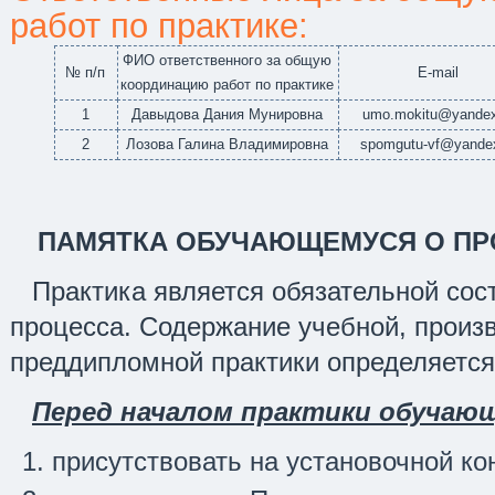
работ по практике:
ФИО ответственного за общую
№ п/п
Е-mail
координацию работ по практике
1
Давыдова Дания Мунировна
umo.mokitu@yandex
2
Лозова Галина Владимировна
spomgutu-vf@yandex
ПАМЯТКА ОБУЧАЮЩЕМУСЯ О ПР
Практика является обязательной сос
процесса. Содержание учебной, произ
преддипломной практики определяется
Перед началом практики обучаю
присутствовать на установочной ко