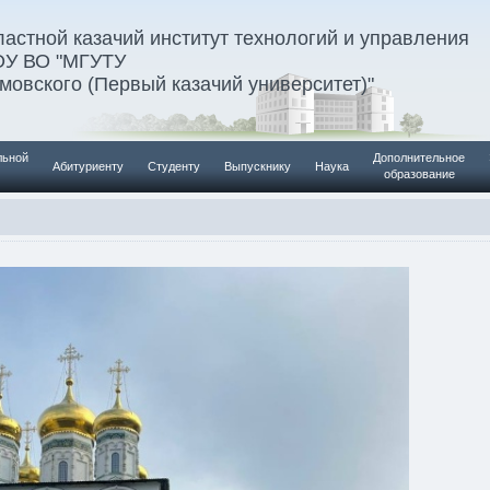
астной казачий институт технологий и управления
ОУ ВО "МГУТУ
умовского (Первый казачий университет)"
льной
Дополнительное
Абитуриенту
Студенту
Выпускнику
Наука
образование