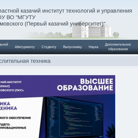
астной казачий институт технологий и управления
ОУ ВО "МГУТУ
умовского (Первый казачий университет)"
льной
Дополнительное
Абитуриенту
Студенту
Выпускнику
Наука
образование
слительная техника